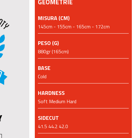
GEOMETRIE
MISURA (CM)
145cm - 155cm - 165cm - 172cm
PESO (G)
880gr (165cm)
BASE
Cold
HARDNESS
Soft Medium Hard
SIDECUT
Y
41.5 44.2 42.0