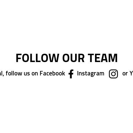
gendo la pagina
vo
FOLLOW OUR TEAM
l, follow us on Facebook
Instagram
or 