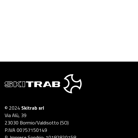
© 2024
Skitrab srl
Via Alù, 39
23030 Bormio/Valdisotto (SO)
P.IVA 00757150149
R. Imprese Sondrio: 10182820158