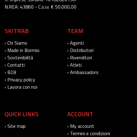
N.REA: 43860 - C.s.i.v. € 50.000,00
SKITRAB
TEAM
› Chi Siamo
› Agenti
› Made in Bormio
› Distributori
› Sostenibilità
› Rivenditori
› Contatti
› Atleti
› B2B
› Ambassadors
› Privacy policy
› Lavora con noi
QUICK LINKS
ACCOUNT
› Site map
› My account
› Termini e condizioni