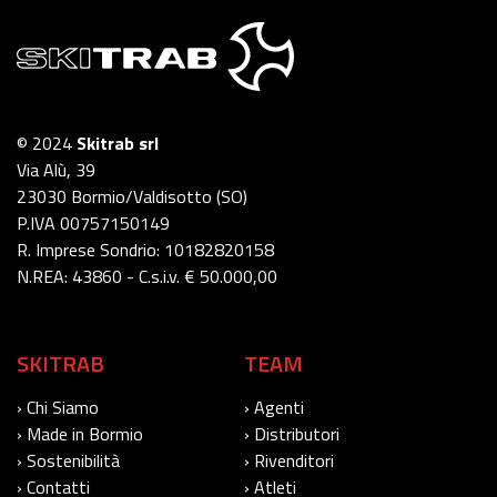
© 2024
Skitrab srl
Via Alù, 39
23030 Bormio/Valdisotto (SO)
P.IVA 00757150149
R. Imprese Sondrio: 10182820158
N.REA: 43860 - C.s.i.v. € 50.000,00
SKITRAB
TEAM
› Chi Siamo
› Agenti
› Made in Bormio
› Distributori
› Sostenibilità
› Rivenditori
› Contatti
› Atleti