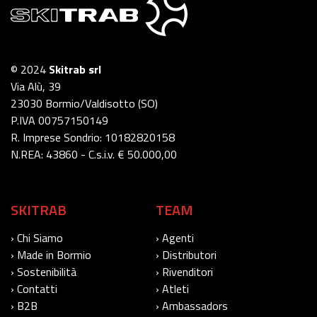
© 2024
Skitrab srl
Via Alù, 39
23030 Bormio/Valdisotto (SO)
P.IVA 00757150149
R. Imprese Sondrio: 10182820158
N.REA: 43860 - C.s.i.v. € 50.000,00
SKITRAB
TEAM
› Chi Siamo
› Agenti
› Made in Bormio
› Distributori
› Sostenibilità
› Rivenditori
› Contatti
› Atleti
› B2B
› Ambassadors