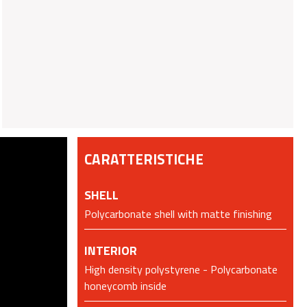
CARATTERISTICHE
SHELL
Polycarbonate shell with matte finishing
INTERIOR
High density polystyrene - Polycarbonate
honeycomb inside