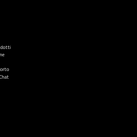
odotti
one
porto
Chat