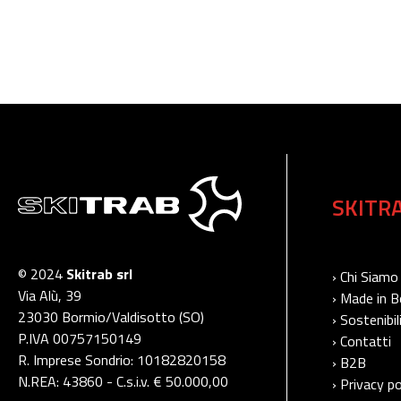
SKITR
© 2024
Skitrab srl
› Chi Siamo
Via Alù, 39
› Made in 
23030 Bormio/Valdisotto (SO)
› Sostenibil
P.IVA 00757150149
› Contatti
R. Imprese Sondrio: 10182820158
› B2B
N.REA: 43860 - C.s.i.v. € 50.000,00
› Privacy po