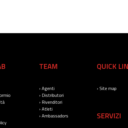
AB
TEAM
QUICK LI
› Agenti
› Site map
Bormio
› Distributori
ità
› Rivenditori
› Atleti
SERVIZI
› Ambassadors
licy