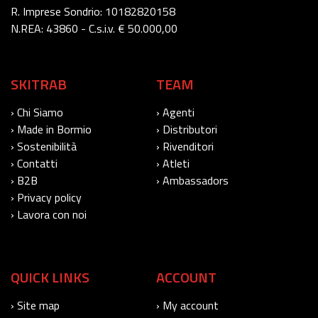
R. Imprese Sondrio: 10182820158
N.REA: 43860 - C.s.i.v. € 50.000,00
SKITRAB
TEAM
› Chi Siamo
› Agenti
› Made in Bormio
› Distributori
› Sostenibilità
› Rivenditori
› Contatti
› Atleti
› B2B
› Ambassadors
› Privacy policy
› Lavora con noi
QUICK LINKS
ACCOUNT
› Site map
› My account