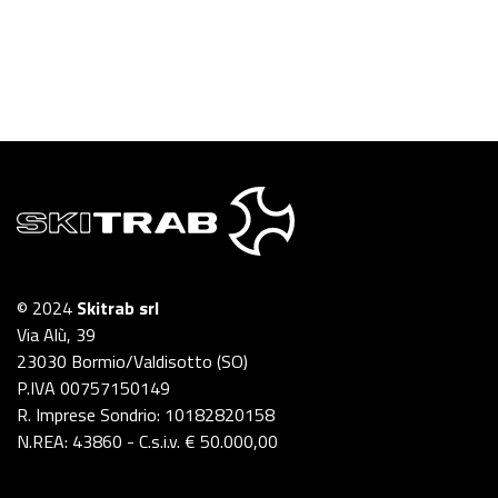
© 2024
Skitrab srl
Via Alù, 39
23030 Bormio/Valdisotto (SO)
P.IVA 00757150149
R. Imprese Sondrio: 10182820158
N.REA: 43860 - C.s.i.v. € 50.000,00