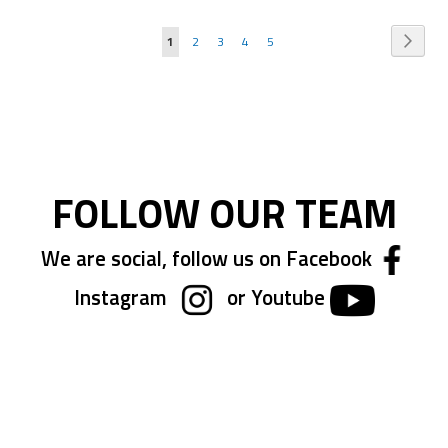
Pagina
Pagin
Succe
Attualmente
Pagina
Pagina
Pagina
Pagina
1
2
3
4
5
stai
leggendo
la
pagina
FOLLOW OUR TEAM
We are social, follow us on Facebook
Instagram
or Youtube