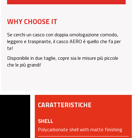
WHY CHOOSE IT
Se cerchi un casco con doppia omologazione comodo,
leggero e traspirante, il casco AERO è quello che fa per
te!
Disponibile in due taglie, copre sia le misure più piccole
che le più grandi!
CARATTERISTICHE
SHELL
Polycarbonate shell with matte finishing