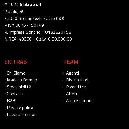
© 2024
Skitrab srl
Via Alù, 39
23030 Bormio/Valdisotto (SO)
P.IVA 00757150149
R. Imprese Sondrio: 10182820158
N.REA: 43860 - C.s.i.v. € 50.000,00
SKITRAB
TEAM
› Chi Siamo
› Agenti
› Made in Bormio
› Distributori
› Sostenibilità
› Rivenditori
› Contatti
› Atleti
› B2B
› Ambassadors
› Privacy policy
› Lavora con noi