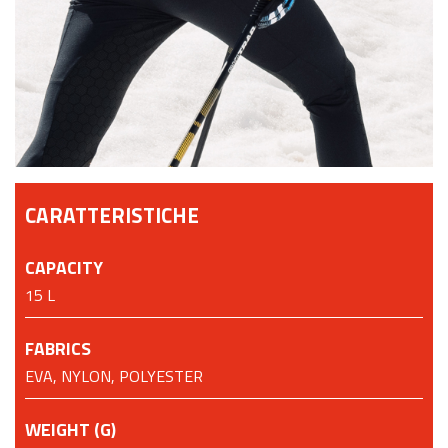
CARATTERISTICHE
CAPACITY
15 L
FABRICS
EVA, NYLON, POLYESTER
WEIGHT (G)