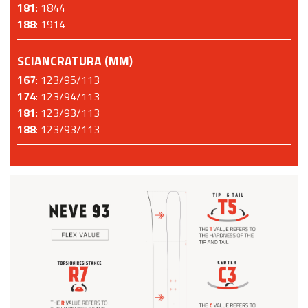
181
: 1844
188
: 1914
SCIANCRATURA (MM)
167
: 123/95/113
174
: 123/94/113
181
: 123/93/113
188
: 123/93/113