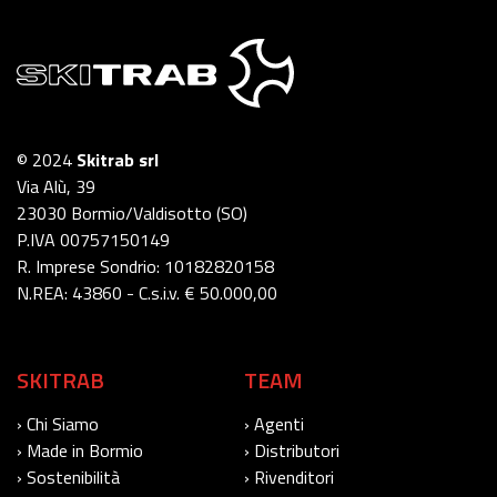
© 2024
Skitrab srl
Via Alù, 39
23030 Bormio/Valdisotto (SO)
P.IVA 00757150149
R. Imprese Sondrio: 10182820158
N.REA: 43860 - C.s.i.v. € 50.000,00
SKITRAB
TEAM
› Chi Siamo
› Agenti
› Made in Bormio
› Distributori
› Sostenibilità
› Rivenditori