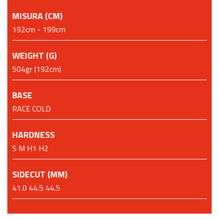
MISURA (CM)
192cm - 199cm
WEIGHT (G)
504gr (192cm)
BASE
RACE COLD
HARDNESS
S M H1 H2
SIDECUT (MM)
41.0 44.5 44.5