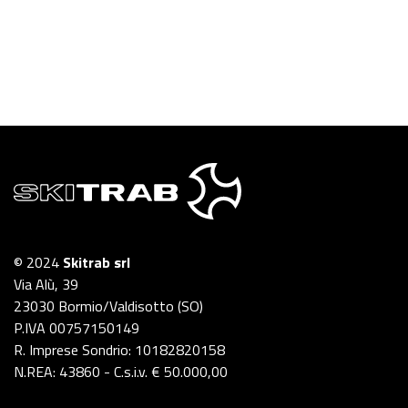
© 2024
Skitrab srl
Via Alù, 39
23030 Bormio/Valdisotto (SO)
P.IVA 00757150149
R. Imprese Sondrio: 10182820158
N.REA: 43860 - C.s.i.v. € 50.000,00